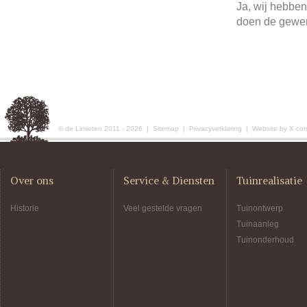
Ja, wij hebben
doen de gewens
© de Limieten 2011 - 2026 |
Sitemap
|
Privacyverklaring
|
Website by X-co
Over ons
Service & Diensten
Tuinrealisatie
Historie
Veel gestelde vragen
Tuinontwerp
Tuinaanleg
Tuinonderhoud