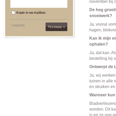
november bij o
De heg groeit
Kopie in uw mailbox
snoeiwerk?
Ja, vooral vo
* verplicht
Verstuur »
hagen, blokvor
Kan ik mijn e
ophalen?
Ja, dat kan. A
bestelling bij 
Ontwerpt de 
Ja, wij werke
tuinen in alle
en struiken e
Wanneer kun 
Bladverliezen
worden. Dit kan
is en ze nog 