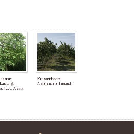
kaanse
Krentenboom
kastanje
Amelanchier lamarckii
s flava Vestita