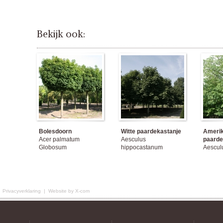
Bekijk ook:
Bolesdoorn
Witte paardekastanje
Ameri
Acer palmatum
Aesculus
paarde
Globosum
hippocastanum
Aesculu
|
Privacyverklaring
|
Website by X-com