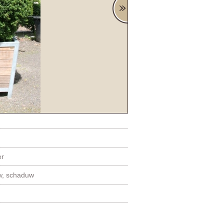
er
uw, schaduw