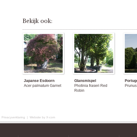
Bekijk ook:
Japanse Esdoorn
Glansmispel
Portug
Acer palmatum Garnet
Photinia fraseri Red
Prunus 
Robin
|
Privacyverklaring
|
Website by X-com