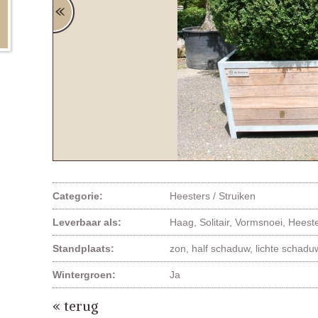
Categorie:
Heesters / Struiken
Leverbaar als:
Haag, Solitair, Vormsnoei, Heest
Standplaats:
zon, half schaduw, lichte schad
Wintergroen:
Ja
« terug