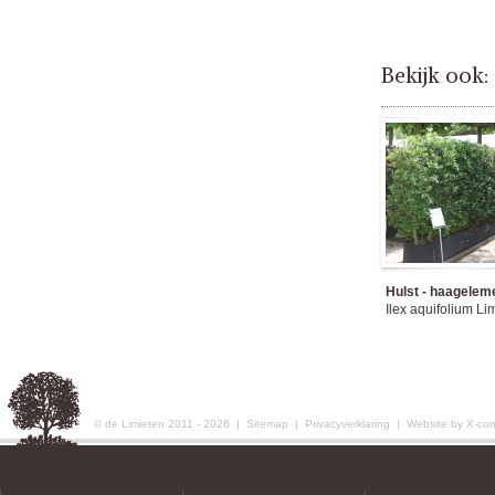
Bekijk ook:
Hulst - haagelem
Ilex aquifolium Li
© de Limieten 2011 - 2026 |
Sitemap
|
Privacyverklaring
|
Website by X-co