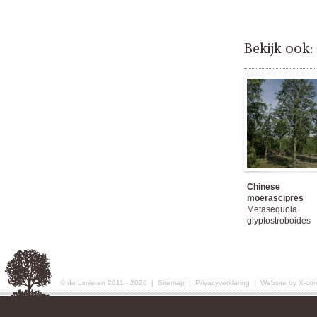
Bekijk ook:
Chinese
moerascipres
Metasequoia
glyptostroboides
© de Limieten 2011 - 2026 |
Sitemap
|
Privacyverklaring
|
Website by X-co