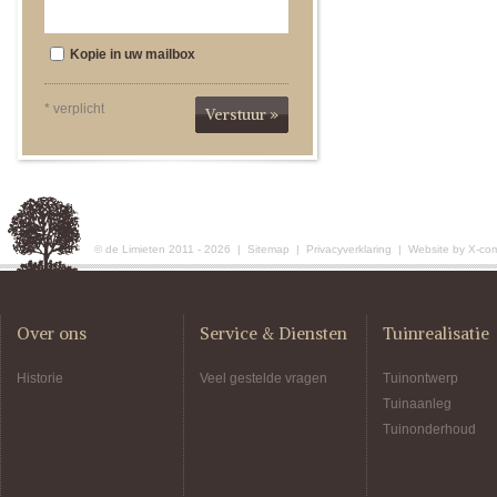
Kopie in uw mailbox
* verplicht
Verstuur »
© de Limieten 2011 - 2026 |
Sitemap
|
Privacyverklaring
|
Website by X-co
Over ons
Service & Diensten
Tuinrealisatie
Historie
Veel gestelde vragen
Tuinontwerp
Tuinaanleg
Tuinonderhoud