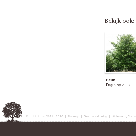
Bekijk ook:
Beuk
Fagus sylvatica
© de Limieten 2011 - 2026 |
Sitemap
|
Privacyverklaring
|
Website by X-co