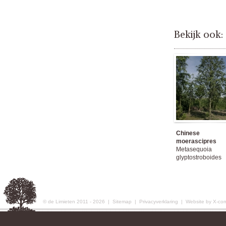
Bekijk ook:
Chinese
moerascipres
Metasequoia
glyptostroboides
© de Limieten 2011 - 2026 |
Sitemap
|
Privacyverklaring
|
Website by X-co