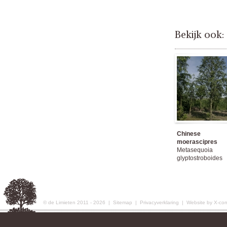
Bekijk ook:
Chinese
moerascipres
Metasequoia
glyptostroboides
© de Limieten 2011 - 2026 |
Sitemap
|
Privacyverklaring
|
Website by X-co