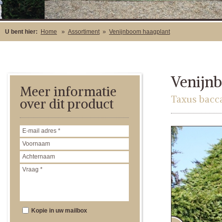
U bent hier:
Home
»
Assortiment
»
Venijnboom haagplant
Venijn
Meer informatie
Taxus bacc
over dit product
Kopie in uw mailbox