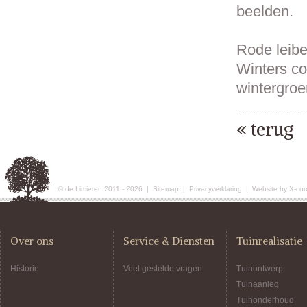
beelden.
Rode leibe
Winters co
wintergro
« terug
© de Limieten 2011 - 2026 |
Sitemap
|
Privacyverklaring
|
Website by X-co
Over ons
Service & Diensten
Tuinrealisatie
Historie
Veel gestelde vragen
Tuinontwerp
Tuinaanleg
Tuinonderhoud