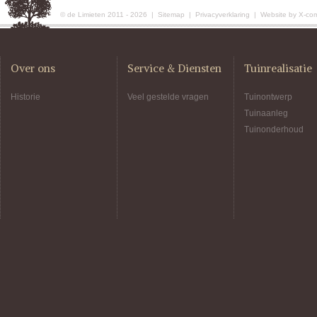
© de Limieten 2011 - 2026 |
Sitemap
|
Privacyverklaring
|
Website by X-co
Over ons
Service & Diensten
Tuinrealisatie
Historie
Veel gestelde vragen
Tuinontwerp
Tuinaanleg
Tuinonderhoud