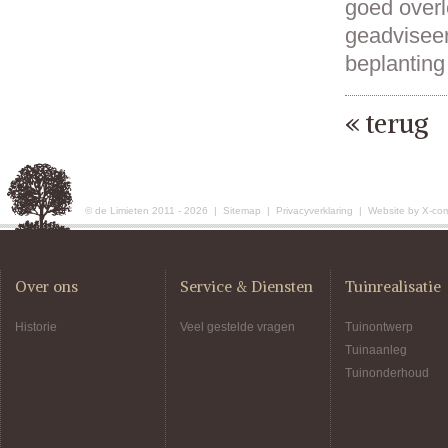
goed overl
geadviseer
beplanting
« terug
© de Limieten 2011 - 2026 |
Sitemap
|
Privacyverklaring
|
Website by X-co
Over ons
Service & Diensten
Tuinrealisatie
Historie
Veel gestelde vragen
Tuinontwerp
Tuinaanleg
Tuinonderhoud