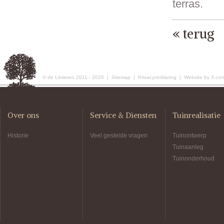
terras.
« terug
© de Limieten 2011 - 2026 |
Sitemap
|
Privacyverklaring
|
Website by X-co
Over ons
Service & Diensten
Tuinrealisatie
Historie
Veel gestelde vragen
Tuinontwerp
Tuinaanleg
Tuinonderhoud