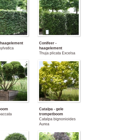
 haagelement
Conifeer -
ylvatica
haagelement
Thuja plicata Excelsa
boom
Catalpa - gele
baccata
trompetboom
Catalpa bignonioides
Aurea