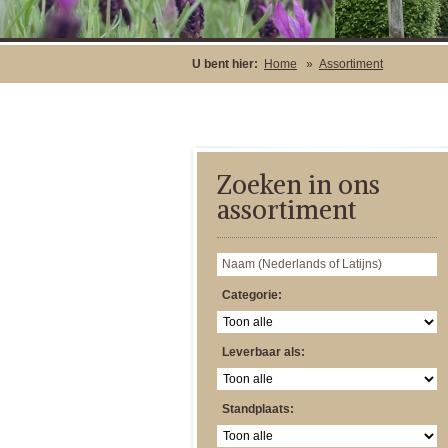
U bent hier:
Home
»
Assortiment
Zoeken in ons
assortiment
Categorie:
Leverbaar als:
Standplaats: