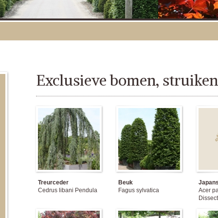
Exclusieve bomen, struike
Treurceder
Beuk
Japans
Cedrus libani Pendula
Fagus sylvatica
Acer p
Dissec