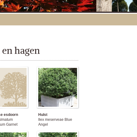
n en hagen
e esdoorn
Hulst
almatum
Ilex meserveae Blue
tum Garnet
Angel