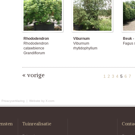
Rhododendron
Viburnum
Beuk -
Rhododendron
Viburnum
Fagus s
catawbience
rhytidophyllum
Grandiflorum
« vorige
1
2
3
4
5
6
7
|
Privacyverklaring
|
Website by X-com
ensten
Tuinrealisatie
Conta