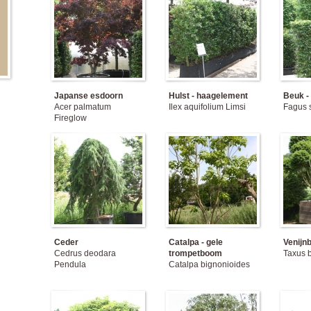
Japanse esdoorn
Hulst - haagelement
Beuk -
Acer palmatum
Ilex aquifolium Limsi
Fagus s
Fireglow
Ceder
Catalpa - gele
Venijn
Cedrus deodara
trompetboom
Taxus 
Pendula
Catalpa bignonioides