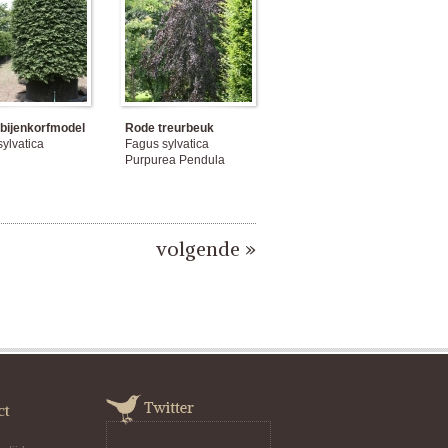
 bijenkorfmodel
Rode treurbeuk
ylvatica
Fagus sylvatica
Purpurea Pendula
volgende »
ct