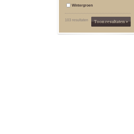
Wintergroen
103
resultaten
Toon resultaten »