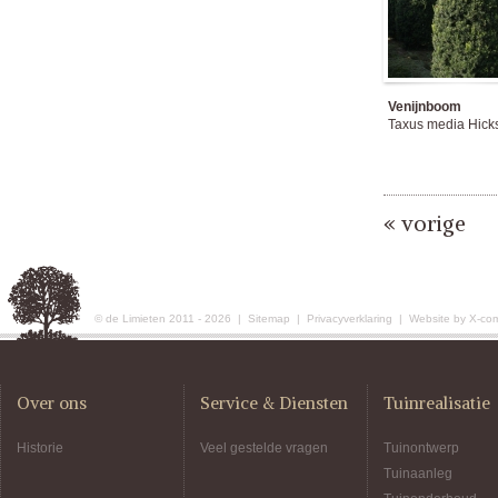
Venijnboom
Taxus media Hicks
« vorige
© de Limieten 2011 - 2026 |
Sitemap
|
Privacyverklaring
|
Website by X-co
Over ons
Service & Diensten
Tuinrealisatie
Historie
Veel gestelde vragen
Tuinontwerp
Tuinaanleg