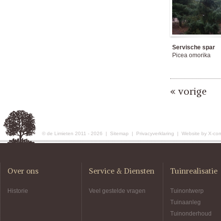
Servische spar
Picea omorika
« vorige
© de Limieten 2011 - 2026 |
Sitemap
|
Privacyverklaring
|
Website by X-co
Over ons
Service & Diensten
Tuinrealisatie
Historie
Veel gestelde vragen
Tuinontwerp
Tuinaanleg
Tuinonderhoud