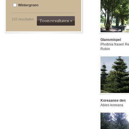
Wintergroen
103
resultaten
Toon resultaten »
Glansmispel
Photinia fraseri R
Robin
Koreaanse den
Abies koreana