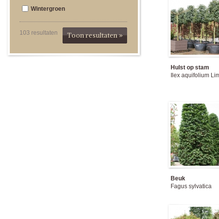
Wintergroen
103
resultaten
Toon resultaten »
Hulst op stam
Ilex aquifolium Li
Beuk
Fagus sylvatica