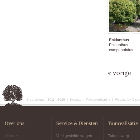
Enkianthus
Enkianthus
campanulatus
« vorige
© de Limieten 2011 - 2026 |
Sitemap
|
Privacyverklaring
|
Website by X-co
Over ons
Service & Diensten
Tuinrealisatie
Historie
Veel gestelde vragen
Tuinontwerp