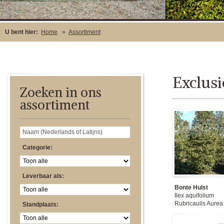
U bent hier:
Home
»
Assortiment
Exclusi
Zoeken in ons
assortiment
Categorie:
Leverbaar als:
Bonte Hulst
Ilex aquifolium
Rubricaulis Aurea
Standplaats: